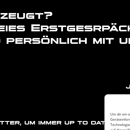
rzeugt?
eies Erstgesrpäc
 persönlich mit u
Um dir ein 
Geräteinfor
er, um immer up to date zu b
Technologie
auf dieser 