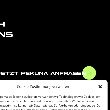
h
ns
jetzt pekuna anfragen
Cookie-Zustimmung verwalten
optimales Erlebnis zu bieten, verwenden wir Technologien wie Cookies, um
mationen zu speichern und/oder darauf zuzugreifen. Wenn du diesen
leiben!
n zustimmst, können wir Daten wie das Surfverhalten oder eindeutige IDs
Website verarbeiten. Wenn du deine Zustimmung nicht erteilst oder