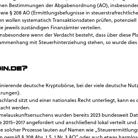
ichen Bestimmungen der Abgabenordnung (AO), insbesondere
owie § 208 AO (Ermittlungsbefugnisse in steuerstrafrechtlic
en wollen systematisch Transaktionsdaten prüfen, potenziel
ie jeweils zuständigen Finanzämter verteilen.
insbesondere wenn der Verdacht besteht, dass über diese P
ammenhang mit Steuerhinterziehung stehen, so wurde dies 
in.de?
minierende deutsche Kryptobörse, bei der viele deutsche Nut
hrungen).
tschland sitzt und einer nationales Recht unterliegt, kann e
macht werden.
elauskunftsersuchens wurden bereits 2023 bundesweit Dat
e 2015–2017 angefordert und anschließend lokal verteilt und
e solcher Prozesse lauten auf Namen wie „Steuerermittlung
 gemäß § 208 Abs. 1 S. 1 Nr. 3 AO“ oder auch etwas harmlos