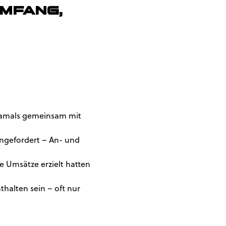
Umfang,
n damals gemeinsam mit
angefordert – An- und
e Umsätze erzielt hatten
halten sein – oft nur