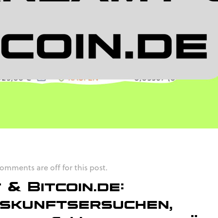
omments are off for this post.
& Bitcoin.de:
skunftsersuchen,