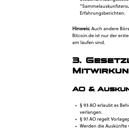
"Sammelauskunfstersuch
Erfahrungsberichten.
Hinweis:
Auch andere Börse
Bitcoin.de ist nur der ers
am laufen sind.
3. Gesetz
Mitwirkun
AO & Auskun
§ 93 AO erlaubt es Beh
verlangen.
§ 97 AO regelt Vorlagep
Werden die Auskünfte v