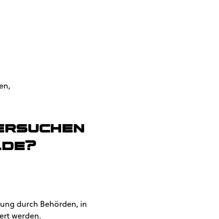
en,
sersuchen
.de?
rung durch Behörden, in
dert werden.