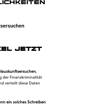
ichkeiten
tsersuchen
kel jetzt
auskunftsersuchen
,
der Finanzkriminalität
d verteilt diese Daten
nn ein solches Schreiben