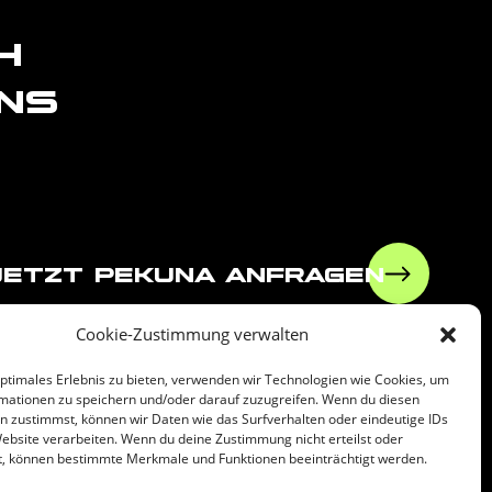
h
ns
jetzt pekuna anfragen
Cookie-Zustimmung verwalten
optimales Erlebnis zu bieten, verwenden wir Technologien wie Cookies, um
mationen zu speichern und/oder darauf zuzugreifen. Wenn du diesen
leiben!
n zustimmst, können wir Daten wie das Surfverhalten oder eindeutige IDs
Website verarbeiten. Wenn du deine Zustimmung nicht erteilst oder
t, können bestimmte Merkmale und Funktionen beeinträchtigt werden.