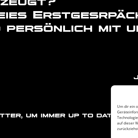
rzeugt?
eies Erstgesrpäc
 persönlich mit u
Um dir ein 
Geräteinfor
er, um immer up to date zu b
Technologie
auf dieser 
zurückziehs