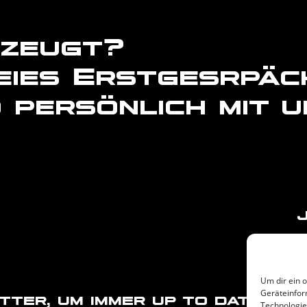
rzeugt?
eies Erstgesrpäc
 persönlich mit u
Um dir ein 
Geräteinfor
er, um immer up to date zu b
Technologie