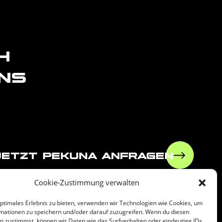
h
ns
jetzt pekuna anfragen
Cookie-Zustimmung verwalten
optimales Erlebnis zu bieten, verwenden wir Technologien wie Cookies, um
mationen zu speichern und/oder darauf zuzugreifen. Wenn du diesen
leiben!
n zustimmst, können wir Daten wie das Surfverhalten oder eindeutige IDs